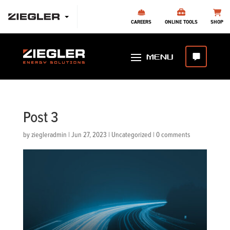
CAREERS
ONLINE TOOLS
SHOP
Post 3
by
ziegleradmin
|
Jun 27, 2023
|
Uncategorized
|
0 comments